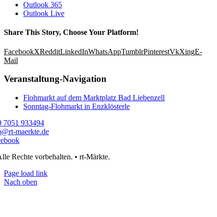
Outlook 365
Outlook Live
Share This Story, Choose Your Platform!
Facebook
X
Reddit
LinkedIn
WhatsApp
Tumblr
Pinterest
Vk
Xing
E-
Mail
Veranstaltung-Navigation
Flohmarkt auf dem Marktplatz Bad Liebenzell
Sonntag-Flohmarkt in Enzklösterle
9 7051 933494
o@rt-maerkte.de
cebook
lle Rechte vorbehalten. • rt-Märkte.
Page load link
Nach oben